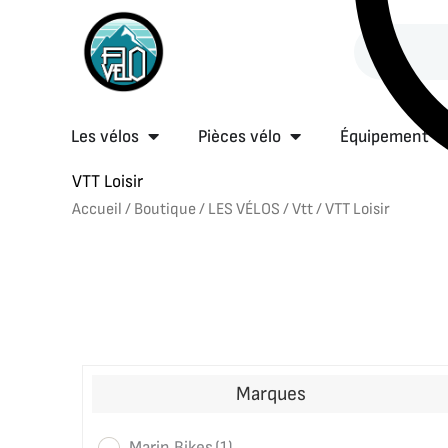
Aller
Rechercher
au
contenu
Ouvrir Les vélos
Ouvrir Pièces vé
O
Les vélos
Pièces vélo
Équipement
VTT Loisir
Accueil
/
Boutique
/
LES VÉLOS
/
Vtt
/ VTT Loisir
Marques
Marin Bikes
(1)