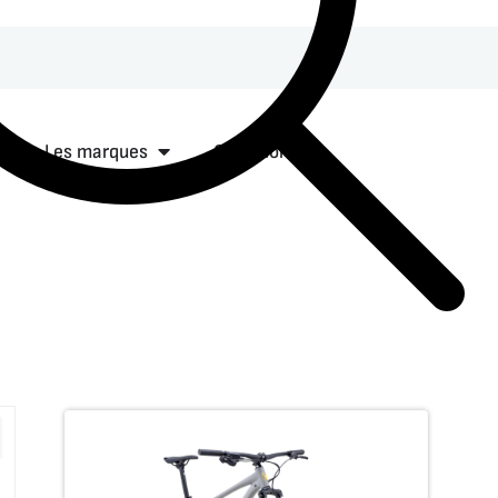
lo
uvrir Équipement
Ouvrir Les marques
Les marques
Occasions