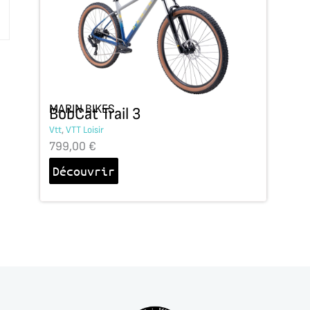
MARIN BIKES
BobCat Trail 3
Vtt
,
VTT Loisir
799,00
€
Découvrir